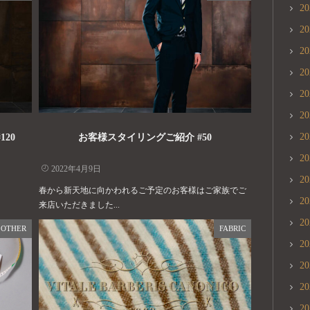
2
2
2
2
2
2
2
120
お客様スタイリングご紹介 #50
2
2022年4月9日
2
春から新天地に向かわれるご予定のお客様はご家族でご
2
来店いただきました...
2
OTHER
FABRIC
2
2
2
2