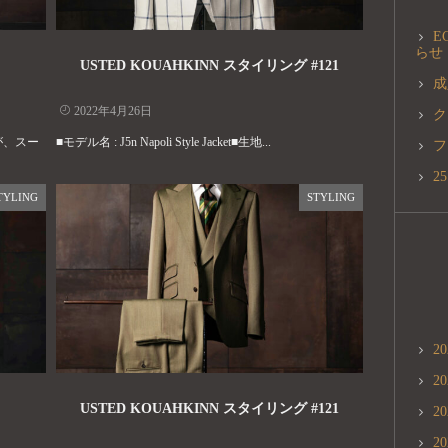
E
らせ
USTED KOUAHKINN スタイリング #121
成
2022年4月26日
ク
が、スー
■モデル名 : J5n Napoli Style Jacket■生地...
フ
2
TYLING
STYLING
2
2
USTED KOUAHKINN スタイリング #121
2
2