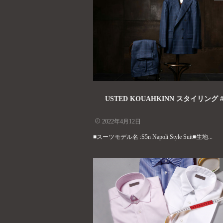
USTED KOUAHKINN スタイリング #
2022年4月12日
■スーツモデル名 :S5n Napoli Style Suit■生地...