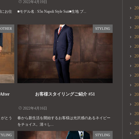
2022年4月19日
2
用にお仕
■モデル名 : S5n Napoli Style Suit■生地 ブ...
2
2
OTHER
STYLING
2
2
2
2
2
2
fter
お客様スタイリングご紹介 #51
2
2
2022年4月16日
2
りがとう
春から新生活を開始するお客様は光沢感のあるネイビー
2
をチョイス。清々し...
2
TYLING
STYLING