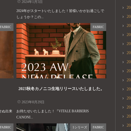
2024年1月5日
2
2024年がスタートいたしました！皆様いかがお過ごしで
2
しょうか？この...
2
FABRIC
FABRIC
2
2
2
2
2
2
2023秋冬カノニコ生地リリースいたしました。
2
2
2023年8月29日
2
せぬ出来
お待たせいたしました！『VITALE BARBERIS
2
CANONI...
2
FABRIC
1シリーズ
FABRIC