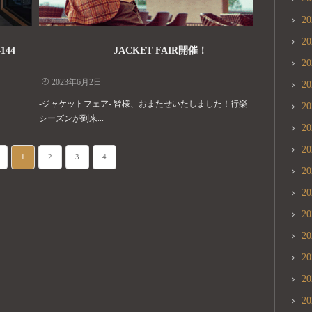
2
2
144
JACKET FAIR開催！
2
2023年6月2日
2
-ジャケットフェア- 皆様、おまたせいたしました！行楽
2
シーズンが到来...
2
2
1
2
3
4
2
2
2
2
2
2
2