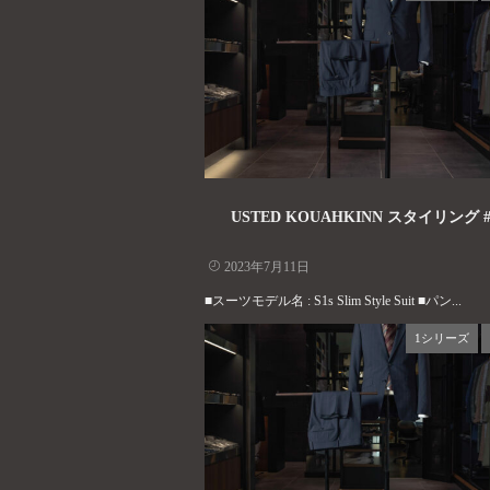
USTED KOUAHKINN スタイリング #
2023年7月11日
■スーツモデル名 : S1s Slim Style Suit ■パン...
1シリーズ