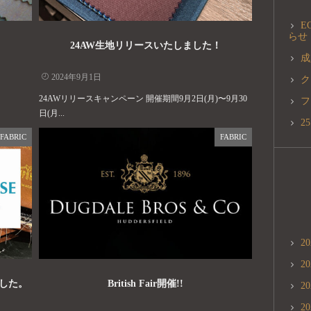
E
らせ
24AW生地リリースいたしました！
成
2024年9月1日
ク
24AWリリースキャンペーン 開催期間9月2日(月)〜9月30
フ
日(月...
2
FABRIC
FABRIC
2
2
ました。
British Fair開催!!
2
2