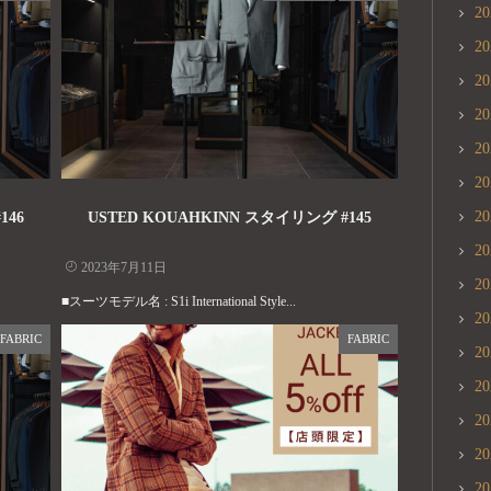
2
2
2
2
2
2
2
146
USTED KOUAHKINN スタイリング #145
2
2023年7月11日
2
■スーツモデル名 : S1i International Style...
2
FABRIC
FABRIC
2
2
2
2
2