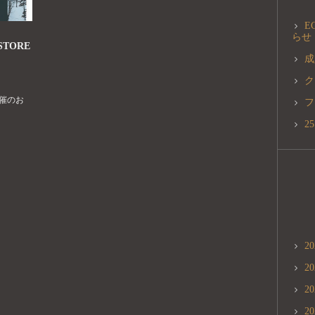
E
らせ
STORE
成
ク
開催のお
フ
2
2
2
2
2