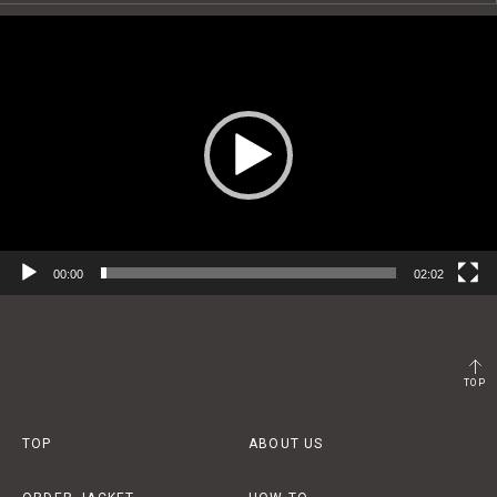
動
画
プ
レ
ー
ヤ
ー
00:00
02:02
TOP
TOP
ABOUT US