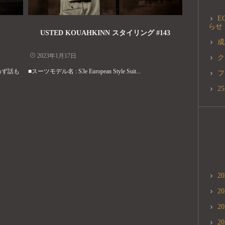
E
らせ
USTED KOUAHKINN スタイリング #143
成
2023年1月17日
ク
わず話も
■スーツモデル名 : S3e European Style Suit...
フ
2
2
2
2
2