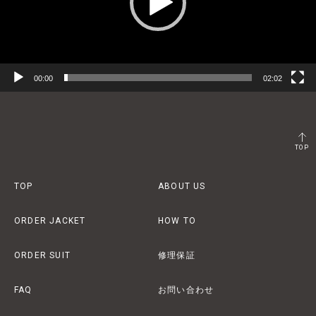
ー
00:00
02:02
TOP
TOP
ABOUT US
ORDER JACKET
HOW TO
ORDER SUIT
修理保証
FAQ
お問い合わせ