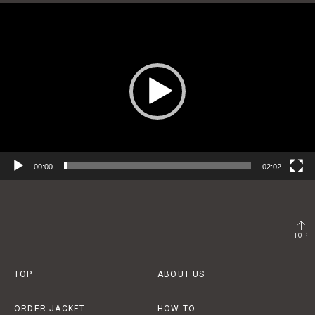
動
画
プ
レ
ー
ヤ
ー
00:00
02:02
TOP
TOP
ABOUT US
ORDER JACKET
HOW TO