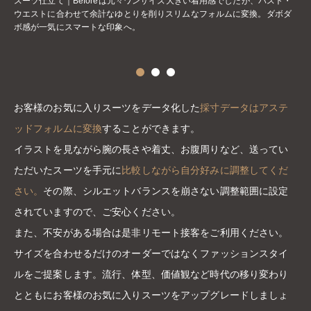
は肩
スーツ仕立て｜Beforeは元々ワンサイズ大きい着用感でしたが、バスト・
ス
と
ウエストに合わせて余計なゆとりを削りスリムなフォルムに変換。ダボダ
い
ボ感が一気にスマートな印象へ。
幅
こ
お客様のお気に入りスーツをデータ化した
採寸データはアステ
ッドフォルムに変換
することができます。
イラストを見ながら腕の長さや着丈、お腹周りなど、送ってい
ただいたスーツを手元に
比較しながら自分好みに調整してくだ
さい。
その際、シルエットバランスを崩さない調整範囲に設定
されていますので、ご安心ください。
また、不安がある場合は是非リモート接客をご利用ください。
サイズを合わせるだけのオーダーではなくファッションスタイ
ルをご提案します。流行、体型、価値観など時代の移り変わり
とともにお客様のお気に入りスーツをアップグレードしましょ