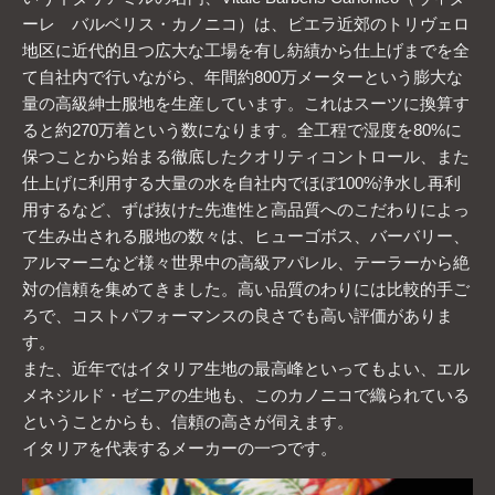
ーレ バルベリス・カノニコ）は、ビエラ近郊のトリヴェロ
地区に近代的且つ広大な工場を有し紡績から仕上げまでを全
て自社内で行いながら、年間約800万メーターという膨大な
量の高級紳士服地を生産しています。これはスーツに換算す
ると約270万着という数になります。全工程で湿度を80%に
保つことから始まる徹底したクオリティコントロール、また
仕上げに利用する大量の水を自社内でほぼ100%浄水し再利
用するなど、ずば抜けた先進性と高品質へのこだわりによっ
て生み出される服地の数々は、ヒューゴボス、バーバリー、
アルマーニなど様々世界中の高級アパレル、テーラーから絶
対の信頼を集めてきました。高い品質のわりには比較的手ご
ろで、コストパフォーマンスの良さでも高い評価がありま
す。
また、近年ではイタリア生地の最高峰といってもよい、エル
メネジルド・ゼニアの生地も、このカノニコで織られている
ということからも、信頼の高さが伺えます。
イタリアを代表するメーカーの一つです。