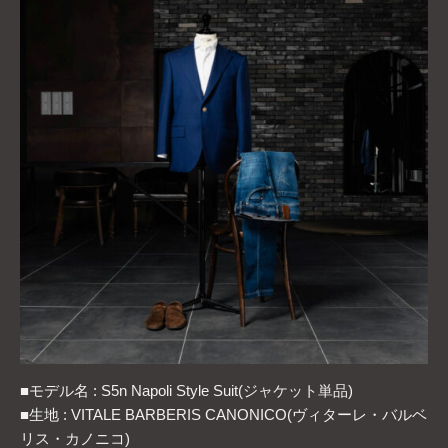
■モデル名 : S5n Napoli Style Suit(ジャケット単品)
■生地 : VITALE BARBERIS CANONICO(ヴィターレ・バルベ
リス・カノニコ)