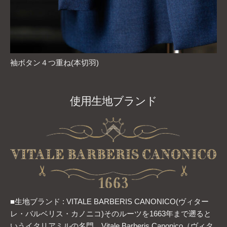
袖ボタン４つ重ね(本切羽)
使用生地ブランド
■生地ブランド : VITALE BARBERIS CANONICO(ヴィター
レ・バルベリス・カノニコ)そのルーツを1663年まで遡ると
いうイタリアミルの名門、Vitale Barberis Canonico（ヴィタ