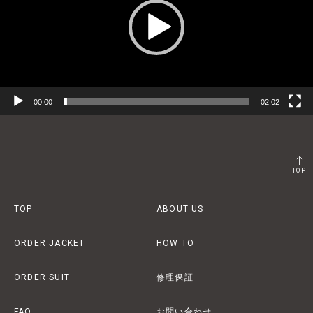
ー
ヤ
ー
00:00
02:02
TOP
TOP
ABOUT US
ORDER JACKET
HOW TO
ORDER SUIT
修理保証
FAQ
お問い合わせ