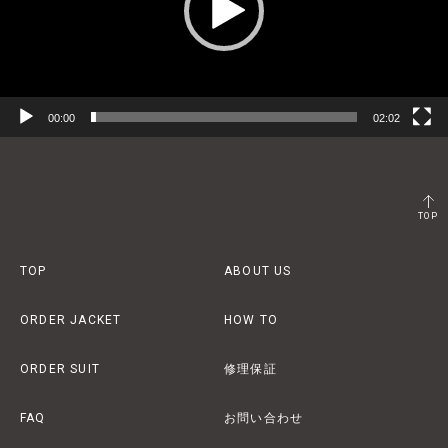
ー
00:00
02:02
TOP
TOP
ABOUT US
ORDER JACKET
HOW TO
ORDER SUIT
修理保証
FAQ
お問い合わせ