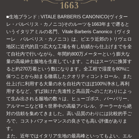
■生地ブランド : VITALE BARBERIS CANONICO(ヴィター
レ・バルベリス・カノニコ)そのルーツを1663年まで遡ると
いうイタリアミルの名門、Vitale Barberis Canonico（ヴィタ
ーレ バルベリス・カノニコ）は、ビエラ近郊のトリヴェロ
地区に近代的且つ広大な工場を有し紡績から仕上げまでを全
て自社内で行いながら、年間約800万メーターという膨大な
量の高級紳士服地を生産しています。これはスーツに換算す
ると約270万着という数になります。全工程で湿度を80%に
保つことから始まる徹底したクオリティコントロール、また
仕上げに利用する大量の水を自社内でほぼ100%浄水し再利
用するなど、ずば抜けた先進性と高品質へのこだわりによっ
て生み出される服地の数々は、ヒューゴボス、バーバリー、
アルマーニなど様々世界中の高級アパレル、テーラーから絶
対の信頼を集めてきました。高い品質のわりには比較的手ご
ろで、コストパフォーマンスの良さでも高い評価がありま
す。
また、近年ではイタリア生地の最高峰といってもよい、エル