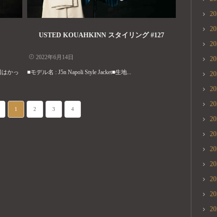
2
2
USTED KOUAHKINN スタイリング #127
2
2022年6月14日
2
回はかっ
■モデル名 : J5n Napoli Style Jacket■生地...
2
2
2
1
2
3
4
2
2
2
2
2
2
2