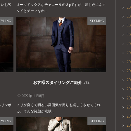
しいお客
オーソドックスなチャコールの３pですが、差し色にネク
2
タイとチーフを赤...
2
TYLING
STYLING
2
2
2
2
2
2
2
お客様スタイリングご紹介 #72
2
2022年11月8日
2
ヘリンボ
ノリが良くて明るい雰囲気が周りも楽しくさせてくれ
2
る。そんな笑顔が素敵...
2
TYLING
STYLING
2