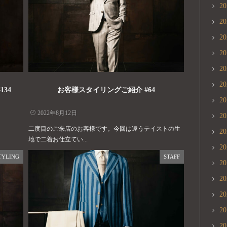
2
2
2
2
2
2
134
お客様スタイリングご紹介 #64
2
2022年8月12日
2
二度目のご来店のお客様です。今回は違うテイストの生
2
地で二着お仕立てい...
2
TYLING
STAFF
2
2
2
2
2