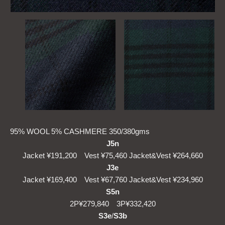
95% WOOL 5% CASHMERE 350/380gms
J5n
Jacket ¥191,200 Vest ¥75,460 Jacket&Vest ¥264,660
J3e
Jacket ¥169,400 Vest ¥67,760 Jacket&Vest ¥234,960
S5n
2P¥279,840 3P¥332,420
S3e
/
S3b