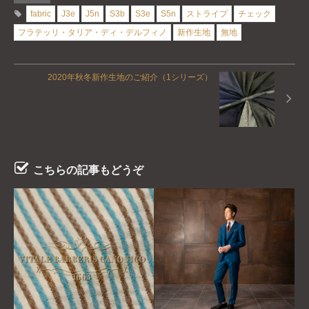
fabric
J3e
J5n
S3b
S3e
S5n
ストライプ
チェック
フラテッリ・タリア・ディ・デルフィノ
新作生地
無地
2020年秋冬新作生地のご紹介（1シリーズ）
こちらの記事もどうぞ