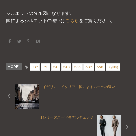
シルエットの分布図になります。
国によるシルエットの違いは
こちら
をご覧ください。
MODEL
J3e
J5n
S1i
S1s
S3b
S3e
S5n
styling
イギリス、イタリア、国によるスーツの違い
1シリーズスーツモデルチェンジ