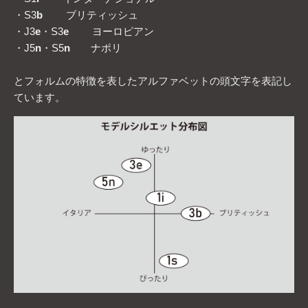
・S3
b
ブリティッシュ
・J3
e
・S3
e
ヨーロピアン
・J5
n
・S5
n
ナポリ
とフォルムの特徴を表したアルファベットの頭文字を表記し
ています。