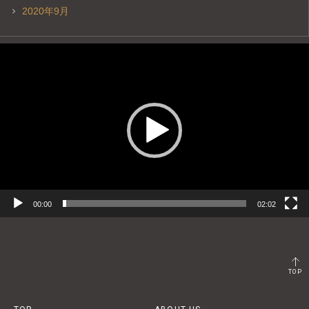
2020年9月
動
画
プ
レ
ー
ヤ
ー
00:00
02:02
TOP