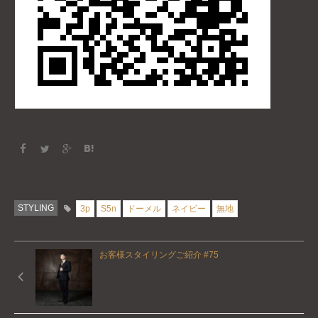
STYLING
3p
S5n
ドーメル
ネイビー
無地
お客様スタイリングご紹介 #75