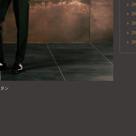
2
2
2
2
2
ボタン