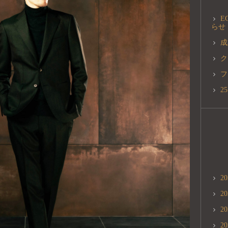
E
らせ
成
ク
フ
2
2
2
2
2