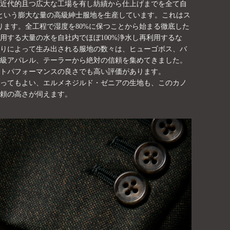
近代的且つ広大な工場を有し紡績から仕上げまでを全て自
ーという膨大な量の高級紳士服地を生産しています。これはス
ります。全工程で湿度を80%に保つことから始まる徹底した
用する大量の水を自社内でほぼ100%浄水し再利用するな
りによって生み出される服地の数々は、ヒューゴボス、バ
級アパレル、テーラーから絶対の信頼を集めてきました。
トパフォーマンスの良さでも高い評価があります。
ってもよい、エルメネジルド・ゼニアの生地も、このカノ
頼の高さが伺えます。