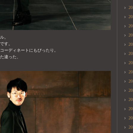
2
2
2
2
ル。
です。
2
コーディネートにもぴったり。
2
た違った、
2
2
2
2
2
2
2
2