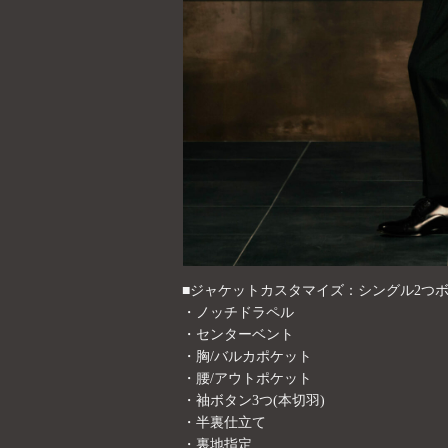
■ジャケットカスタマイズ：シングル2つ
・ノッチドラペル
・センターベント
・胸/バルカポケット
・腰/アウトポケット
・袖ボタン3つ(本切羽)
・半裏仕立て
・裏地指定