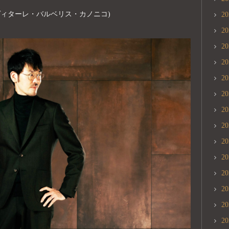
NICO(ヴィターレ・バルベリス・カノニコ)
2
2
2
2
2
2
2
2
2
2
2
2
2
2