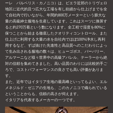
ーレ バルベリス・カノニコ）は、ビエラ近郊のトリヴェロ
地区に近代的且つ広大な工場を有し紡績から仕上げまでを全
て自社内で行いながら、年間約800万メーターという膨大な
量の高級紳士服地を生産しています。これはスーツに換算す
ると約270万着という数になります。全工程で湿度を80%に
保つことから始まる徹底したクオリティコントロール、また
仕上げに利用する大量の水を自社内でほぼ100%浄水し再利
用するなど、ずば抜けた先進性と高品質へのこだわりによっ
て生み出される服地の数々は、ヒューゴボス、バーバリー、
アルマーニなど様々世界中の高級アパレル、テーラーから絶
対の信頼を集めてきました。高い品質のわりには比較的手ご
ろで、コストパフォーマンスの良さでも高い評価がありま
す。
また、近年ではイタリア生地の最高峰といってもよい、エル
メネジルド・ゼニアの生地も、このカノニコで織られている
ということからも、信頼の高さが伺えます。
イタリアを代表するメーカーの一つです。