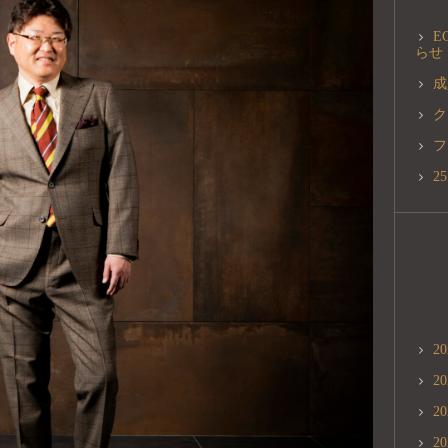
E
らせ
成
ク
フ
2
2
2
2
2