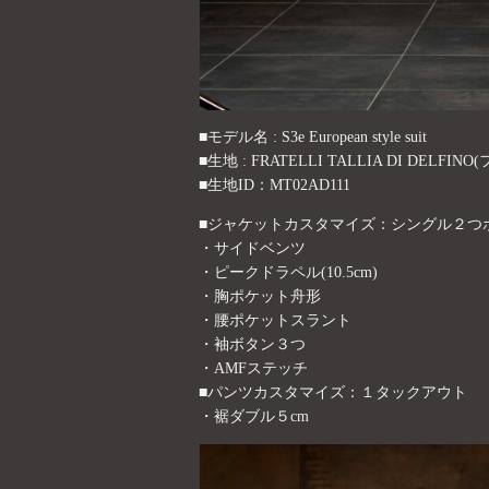
■モデル名 : S3e European style suit
■生地 : FRATELLI TALLIA DI D
■生地ID：MT02AD111
■ジャケットカスタマイズ：シングル２つ
・サイドベンツ
・ピークドラペル(10.5cm)
・胸ポケット舟形
・腰ポケットスラント
・袖ボタン３つ
・AMFステッチ
■パンツカスタマイズ：１タックアウト
・裾ダブル５cm