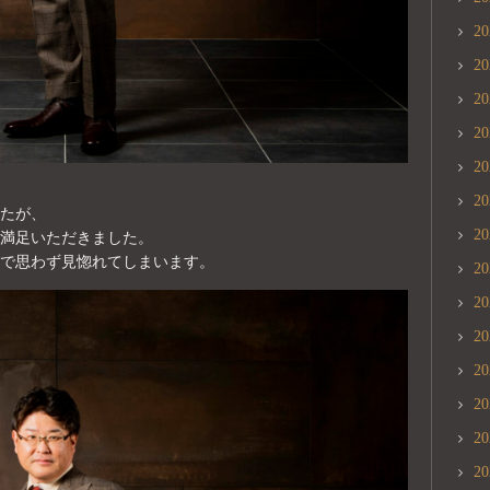
2
2
2
2
2
2
たが、
2
満足いただきました。
で思わず見惚れてしまいます。
2
2
2
2
2
2
2