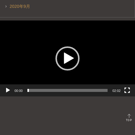
2020年9月
動
画
プ
レ
ー
ヤ
ー
00:00
02:02
TOP