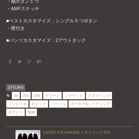
・袖ボタン１つ
・AMFステッチ
■ベストカスタマイズ：シングル５つボタン
・襟付き
■パンツカスタマイズ：2アウトタック
STYLING
3p
J3e
S3e
グリーン
ジャケット
スタイリング
ソンドリオ
チェック
ベージュ
ポーター&ハーディング
ホワイト
無地
USTED KOUAHKINN スタイリング #16