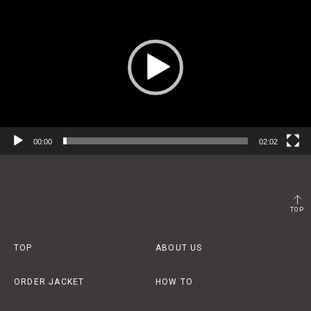
画
プ
レ
ー
ヤ
ー
00:00
02:02
TOP
TOP
ABOUT US
ORDER JACKET
HOW TO