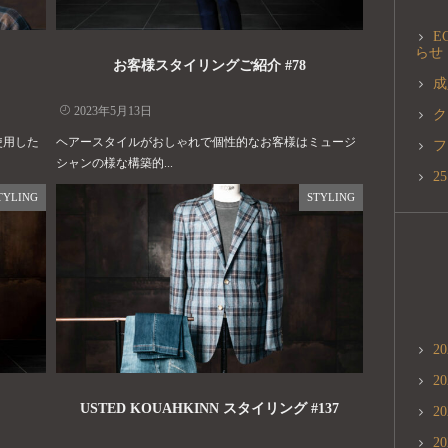
E
らせ
お客様スタイリングご紹介 #78
成
2023年5月13日
ク
使用した
ヘアースタイルがおしゃれで個性的なお客様はミュージ
フ
シャンの様な構築的...
2
TYLING
STYLING
2
2
USTED KOUAHKINN スタイリング #137
2
2