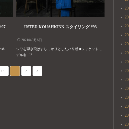
2
2
2
97
USTED KOUAHKINN スタイリング #93
2
2021年9月6日
2
 ...
シワを弾き飛ばすしっかりとしたハリ感 ■ジャケットモ
2
デル名 : J5...
2
2
 / 3
1
2
3
2
2
2
2
2
2