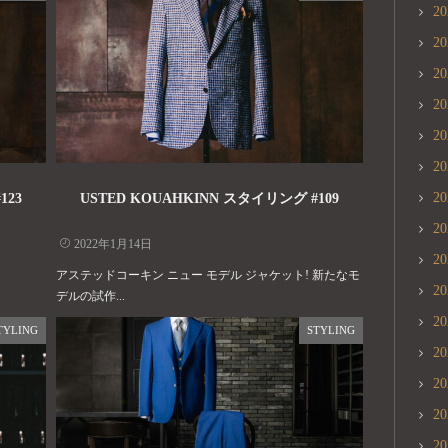
2
2
2
2
2
2
2
123
USTED KOUAHKINN スタイリング #109
2
2022年1月14日
2
アステッドコーキン ニュー モデル ジャケット! 新たなモ
2
デルの試作...
2
TYLING
STYLING
2
2
2
2