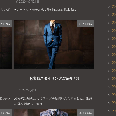
2022年9月24日
2
ヘリンボ
■ジャケットモデル名 : J3e European Style Ja...
2
2
TYLING
STYLING
2
2
2
2
2
2
お客様スタイリングご紹介 #58
2
2
2022年6月21日
2
回はかっ
結婚式出席のためにスーツを新調いただきました。細身
2
の体を活かし、適度...
2
TYLING
STYLING