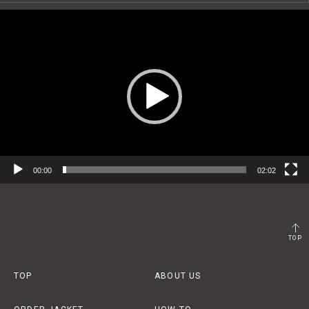
動
画
プ
レ
ー
ヤ
ー
00:00
02:02
TOP
TOP
ABOUT US