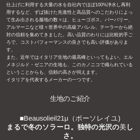
仕上げに利用する大量の水を自社内でほぼ100%浄水し再利
用するなど、ずば抜けた先進性と高品質へのこだわりによっ
て生み出される服地の数々は、ヒューゴボス、バーバリー、
アルマーニなど様々世界中の高級アパレル、テーラーから絶
対の信頼を集めてきました。高い品質のわりには比較的手ご
ろで、コストパフォーマンスの良さでも高い評価がありま
す。
また、近年ではイタリア生地の最高峰といってもよい、エル
メネジルド・ゼニアの生地も、このカノニコで織られている
ということからも、信頼の高さが伺えます。
イタリアを代表するメーカーの一つです。
生地のご紹介
■Beausolieil21μ（ボーソレイユ)
まるで冬のソラーロ。独特の光沢の
美
し
さ。