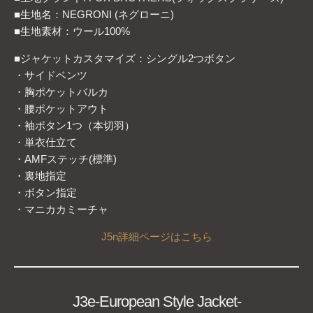
■生地名：NEGRONI (ネグローニ)
■生地素材：ウール100%
■ジャケットカスタマイズ：シングル2つボタン
・サイドベンツ
・胸ポケットバルカ
・腰ポケットアウト
・袖ボタン1つ（本切羽）
・単衣仕立て
・AMFステッチ(標準)
・裏地指定
・ボタン指定
・マニカカミーチャ
J
5n詳細
ページは
こちら
J3e-European Style Jacket-