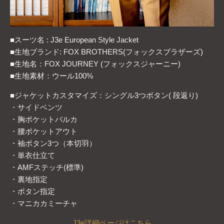
■スーツ名 : J3e European Style Jacket
■生地ブランド: FOX BROTHERS(フォックスブラザーズ)
■生地名：FOX JOURNEY (フォックスジャーニー)
■生地素材：ウール100%
■ジャケットカスタマイズ：シングル3つボタン( 段返り)
・サイドベンツ
・胸ポケットバルカ
・腰ポケットアウト
・袖ボタン3つ（本切羽）
・単衣仕立て
・AMFステッチ(標準)
・裏地指定
・ボタン指定
・マニカカミーチャ
J
3e
詳細
ページは
こちら