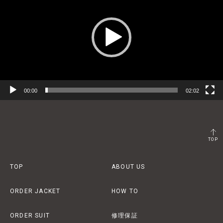
プ
レ
ー
ヤ
ー
00:00
02:02
TOP
TOP
ABOUT US
ORDER JACKET
HOW TO
ORDER SUIT
修理保証