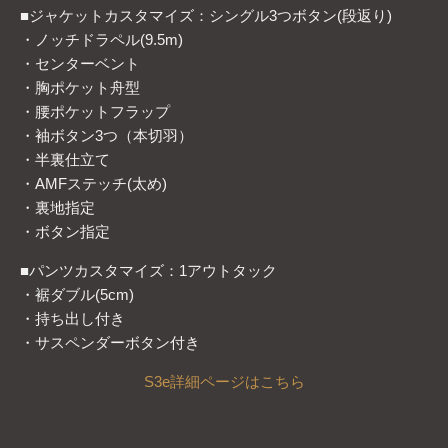
■ジャケットカスタマイズ：シングル3つボタン(段返り)
・ノッチドラペル(9.5m)
・センターベント
・胸ポケット舟型
・腰ポケットフラップ
・袖ボタン3つ（本切羽）
・半裏仕立て
・AMFステッチ(太め)
・裏地指定
・ボタン指定
■パンツカスタマイズ：1アウトタック
・裾ダブル(5cm)
・持ち出し付き
・サスペンダーボタン付き
S3
e
詳細
ページは
こちら