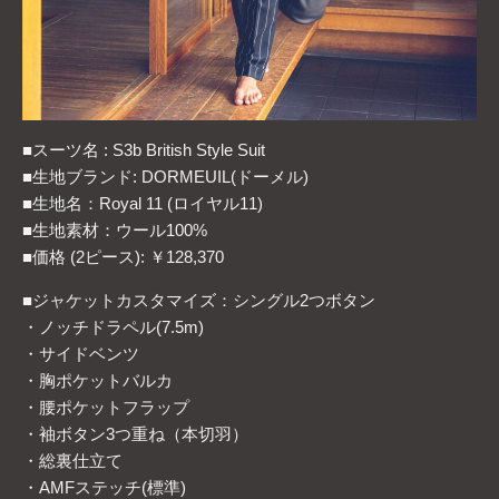
■スーツ名 : S3b British Style Suit
■生地ブランド: DORMEUIL(ドーメル)
■生地名：Royal 11 (ロイヤル11)
■生地素材：ウール100%
■価格 (2ピース): ￥128,370
■ジャケットカスタマイズ：シングル2つボタン
・ノッチドラペル(7.5m)
・サイドベンツ
・胸ポケットバルカ
・腰ポケットフラップ
・袖ボタン3つ重ね（本切羽）
・総裏仕立て
・AMFステッチ(標準)