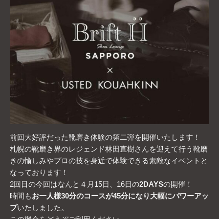
前回大好評だった靴磨き体験の第二弾を開催いたします！
札幌の靴磨き界のレジェンド林田直樹さんを迎えて行う靴磨
きの愉しみやプロの技を身近で体験できる素敵なイベントと
なっております！
2回目の今回はなんと４月15日、16日の
2DAYS
の開催！
時間も
お一人様30分のコースが45分になり大幅にパワーアッ
プ
いたしました。