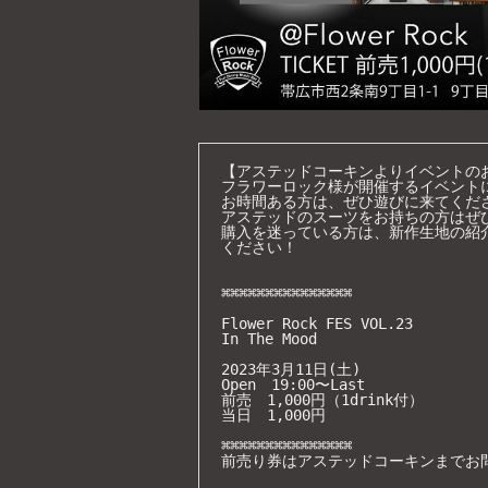
【アステッドコーキンよりイベントのお
フラワーロック様が開催するイベント
お時間ある方は、ぜひ遊びに来てくださ
アステッドのスーツをお持ちの方はぜ
購入を迷っている方は、新作生地の紹
ください！

⌘⌘⌘⌘⌘⌘⌘⌘⌘⌘⌘⌘⌘⌘⌘

Flower Rock FES VOL.23

In The Mood

2023年3月11日(土)

Open　19:00〜Last

前売　1,000円（1drink付）

当日　1,000円

⌘⌘⌘⌘⌘⌘⌘⌘⌘⌘⌘⌘⌘⌘⌘

前売り券はアステッドコーキンまでお