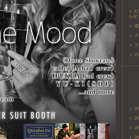
E
らせ
成
ク
フ
2
2
2
2
2