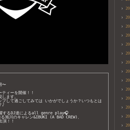
2
2
2
2
2
2
2
2
2
〜

2
ティーを開催！！

します。

2
ップして過ごしてみては いかがでしょうか？いつもとは
♪

2
J達によるall genre play🎧

2
旭川のキャレン&IBUKI (A BAD CREW)、

出演！！

2