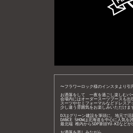
〜フラワーロック様のインスタより引用
お洒落をして　一夜を過ごし楽しむパー
会場内にはオーダースーツブースも出現
スーツやセミフォーマルなどドレスア
少し違う雰囲気をお楽しみいただけます
DJはグリーン建設を筆頭に、地元で活躍するD
DANCE SHOWは北海道を中心に人気を誇る
最北端 稚内からSDP筆頭YU-KIなどが
お洒落を楽しみながら、
