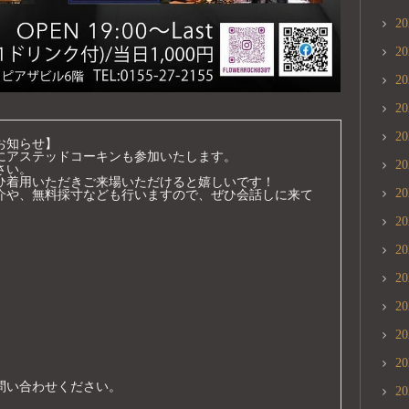
2
2
2
2
2
知らせ】

にアステッドコーキンも参加いたします。

2
い。

ひ着用いただきご来場いただけると嬉しいです！

2
介や、無料採寸なども行いますので、ぜひ会話しに来て
2
2
2
2
2
2
問い合わせください。
2