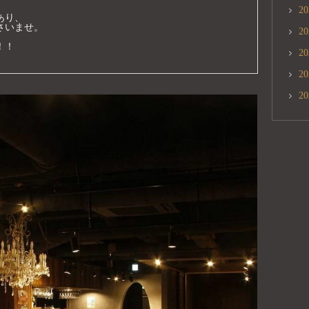
2
り、

いませ。

2
！

2
2
2