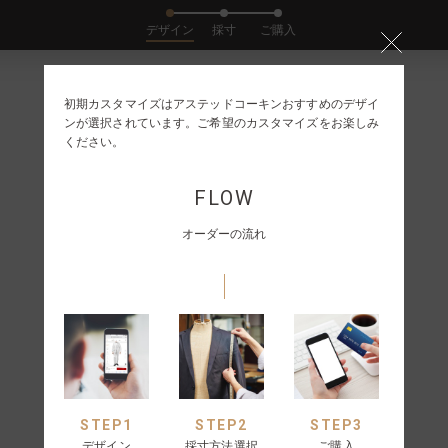
デザイン
採寸
ご購入
初期カスタマイズはアステッドコーキンおすすめのデザイ
ンが選択されています。ご希望のカスタマイズをお楽しみ
ください。
FLOW
オーダーの流れ
STEP
1
STEP
2
STEP
3
ST
デザイン
採寸方法選択
ご購入