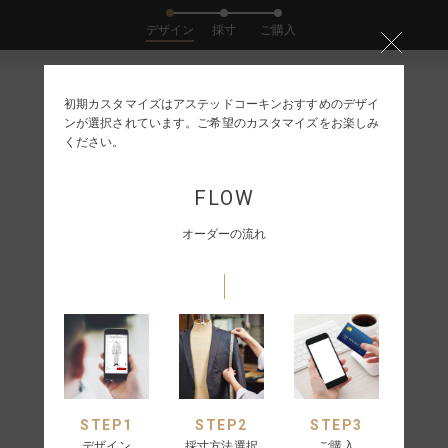
デザイン
採寸
ご購入
初期カスタマイズはアステッドコーキンおすすめのデザイ
ンが選択されています。ご希望のカスタマイズをお楽しみ
ください。
FLOW
オーダーの流れ
STEP
1
STEP
2
STEP
3
ST
デザイン
採寸方法選択
ご購入