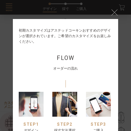
デザイン
採寸
ご購入
初期カスタマイズはアステッドコーキンおすすめのデザイ
ンが選択されています。ご希望のカスタマイズをお楽しみ
ください。
FLOW
オーダーの流れ
カスタム
メニュー
STEP
1
STEP
2
STEP
3
ST
生地
デザイン
採寸方法選択
ご購入