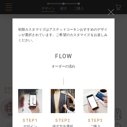
デザイン
採寸
ご購入
初期カスタマイズはアステッドコーキンおすすめのデザイ
ンが選択されています。ご希望のカスタマイズをお楽しみ
ください。
FLOW
オーダーの流れ
カスタム
メニュー
生地
STEP
1
STEP
2
STEP
3
ST
デザイン
採寸方法選択
ご購入