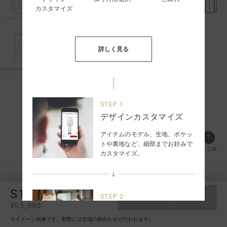
カスタマイズ
ジャケット
詳しく見る
パンツ
STEP 1
デザインカスタマイズ
アイテムのモデル、生地、ポケッ
?
トや裏地など、細部までお好みで
FLOW
カスタマイズ。
S1i
STEP 2
スーツ
保存する
¥
53,900
採寸方法選択
※イメージ画像です。実際には生地の柄合わせが行われます。
サイズ入力方法を以下の3種類か